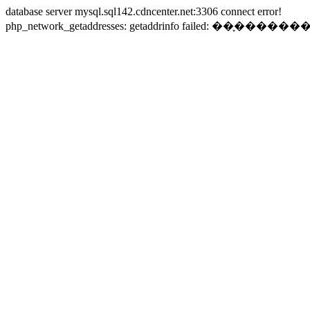
database server mysql.sql142.cdncenter.net:3306 connect error!
php_network_getaddresses: getaddrinfo failed: ��֪�