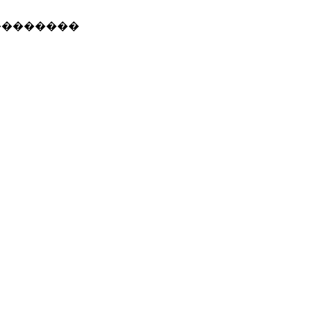
�������������