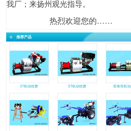
我厂；来扬州观光指导。
热烈欢迎您的……
推荐产品
3T机动绞磨
5T机动绞磨
双卷筒机动